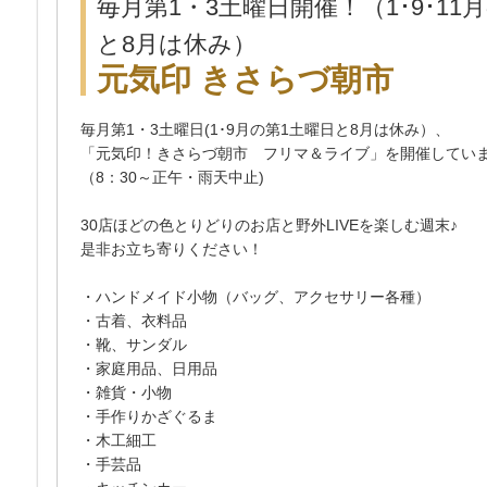
毎月第1・3土曜日開催！（1･9･11
と8月は休み）
元気印 きさらづ朝市
毎月第1・3土曜日(1･9月の第1土曜日と8月は休み）、
「元気印！きさらづ朝市 フリマ＆ライブ」を開催してい
（8：30～正午・雨天中止)
30店ほどの色とりどりのお店と野外LIVEを楽しむ週末♪
是非お立ち寄りください！
・ハンドメイド小物（バッグ、アクセサリー各種）
・古着、衣料品
・靴、サンダル
・家庭用品、日用品
・雑貨・小物
・手作りかざぐるま
・木工細工
・手芸品