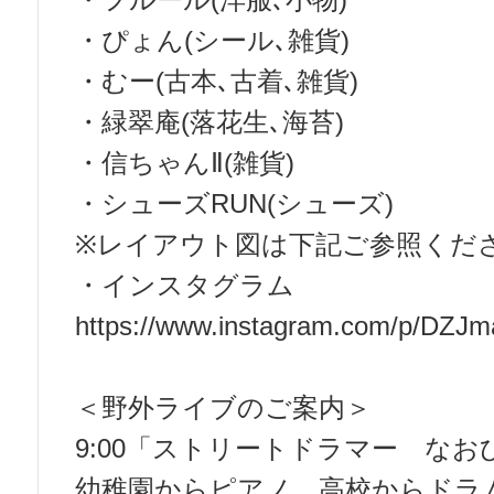
・フルール(洋服､小物)
・ぴょん(シール､雑貨)
・むー(古本､古着､雑貨)
・緑翠庵(落花生､海苔)
・信ちゃんⅡ(雑貨)
・シューズRUN(シューズ)
※レイアウト図は下記ご参照くだ
・インスタグラム
https://www.instagram.com/p/DZJ
＜野外ライブのご案内＞
9:00「ストリートドラマー な
幼稚園からピアノ、高校からドラム