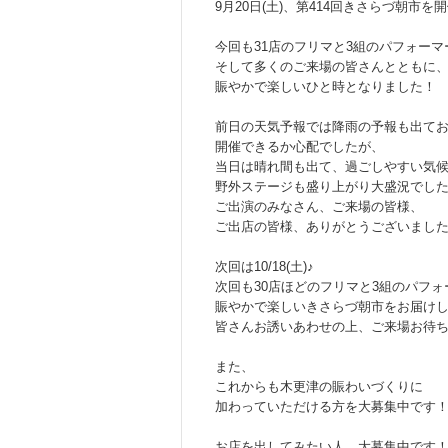
9月20日(土)、第414回きさらづ朝市を
今回も31店のフリマと3組のパフォーマ
そして多くのご来場の皆さんとともに
賑やかで楽しいひと時となりました！
前日の天気予報では降雨の予報も出て
開催できるか心配でしたが、
当日は晴れ間も出て、過ごしやすい気
野外ステージも盛り上がり大盛況でした
ご出演のみなさん、ご来場の皆様、
ご出店の皆様、ありがとうございまし
次回は10/18(土)♪
次回も30店ほどのフリマと3組のパフ
賑やかで楽しいきさらづ朝市をお届けし
皆さんお誘いあわせの上、ご来場お待
また、
これからも木更津の賑わいづくりに
加わっていただける方を大募集中です
お店を出してみたい人、大募集中です！（