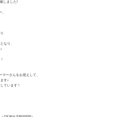
開催しました!
ー、
、
おり
候となり、
♪
た！
ォーマーさんをお迎えして、
ます♪
ちしています！
！
1区画出店料500円）